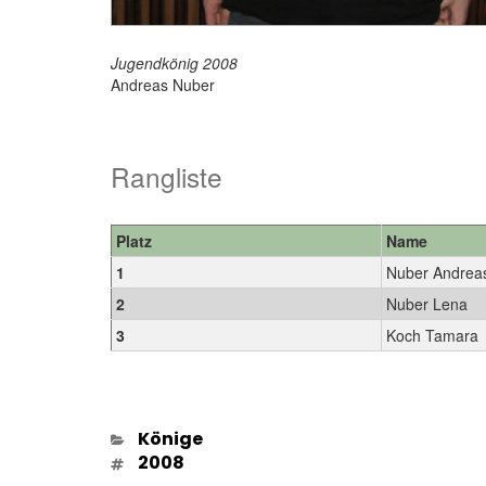
Jugendkönig 2008
Andreas Nuber
Rangliste
Platz
Name
1
Nuber Andrea
2
Nuber Lena
3
Koch Tamara
Kategorien
Könige
Schlagwörter
2008