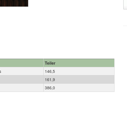
Teiler
s
146,5
161,9
386,0