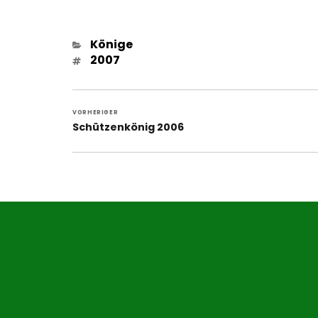
Kategorien
Könige
Schlagwörter
2007
Beitragsnavigation
VORHERIGER
Vorheriger
Schützenkönig 2006
Beitrag: