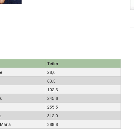
Teiler
el
28,0
63,3
102,6
s
245,6
255,5
s
312,0
-Maria
388,8