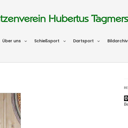
tzenverein Hubertus Tagmer
Über uns
Schießsport
Dartsport
Bildarchiv
B
B