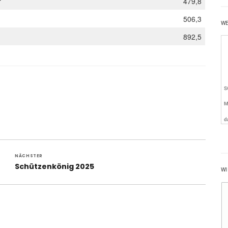
r
479,8
506,3
W
892,5
NÄCHSTER
Nächster
Schützenkönig 2025
WI
Beitrag: