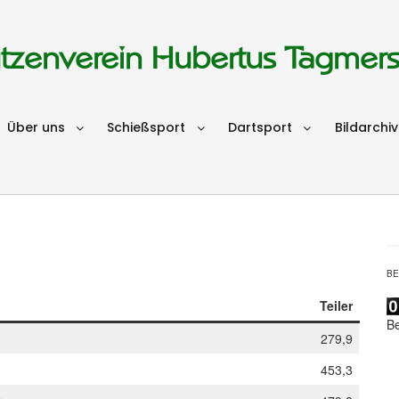
tzenverein Hubertus Tagmer
Über uns
Schießsport
Dartsport
Bildarchiv
B
Teiler
B
279,9
453,3