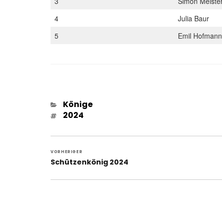
3
Simon Meiste
4
Julia Baur
5
Emil Hofmann
Kategorien
Könige
Schlagwörter
2024
Beitragsnavigation
VORHERIGER
Vorheriger
Schützenkönig 2024
Beitrag: