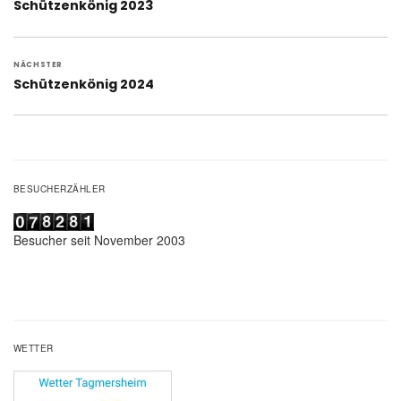
Vorheriger
Schützenkönig 2023
Beitrag:
NÄCHSTER
Nächster
Schützenkönig 2024
Beitrag:
BESUCHERZÄHLER
Besucher seit November 2003
WETTER