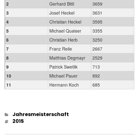
2
Gerhard Bittl
3659
3
Josef Heckel
3631
4
Christian Heckel
3595
5
Michael Quaiser
3355
6
Christian Herb
3250
7
Franz Reile
2667
8
Matthias Degmayr
2529
9
Patrick Swetlik
713
10
Michael Pauer
892
11
Hermann Koch
685
Kategorien
Jahresmeisterschaft
Schlagwörter
2015
Beitragsnavigation