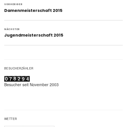
VORHERIGER
Vorheriger
Damenmeisterschaft 2015
Beitrag:
NÄCHSTER
Nächster
Jugendmeisterschaft 2015
Beitrag:
BESUCHERZÄHLER
Besucher seit November 2003
WETTER