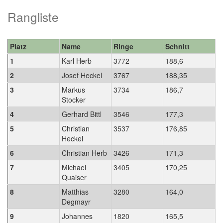
Rangliste
Platz
Name
Ringe
Schnitt
1
Karl Herb
3772
188,6
2
Josef Heckel
3767
188,35
3
Markus
3734
186,7
Stocker
4
Gerhard Bittl
3546
177,3
5
Christian
3537
176,85
Heckel
6
Christian Herb
3426
171,3
7
Michael
3405
170,25
Quaiser
8
Matthias
3280
164,0
Degmayr
9
Johannes
1820
165,5