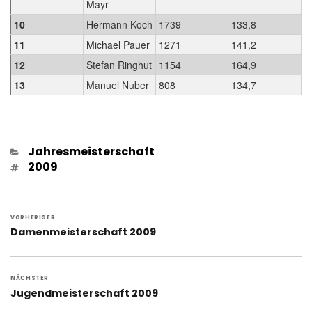
Mayr
10
Hermann Koch
1739
133,8
11
Michael Pauer
1271
141,2
12
Stefan Ringhut
1154
164,9
13
Manuel Nuber
808
134,7
Kategorien
Jahresmeisterschaft
Schlagwörter
2009
Beitragsnavigation
VORHERIGER
Vorheriger
Damenmeisterschaft 2009
Beitrag:
NÄCHSTER
Nächster
Jugendmeisterschaft 2009
Beitrag: