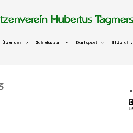
tzenverein Hubertus Tagmer
Über uns
Schießsport
Dartsport
Bildarchiv
3
B
B