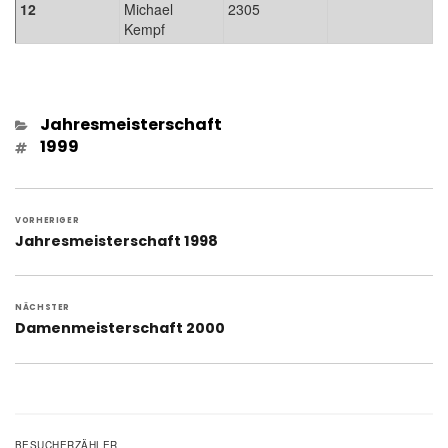
12
Michael
2305
Kempf
Kategorien
Jahresmeisterschaft
Schlagwörter
1999
Beitragsnavigation
VORHERIGER
Vorheriger
Jahresmeisterschaft 1998
Beitrag:
NÄCHSTER
Nächster
Damenmeisterschaft 2000
Beitrag:
BESUCHERZÄHLER