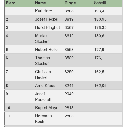
Platz
Name
Ringe
Schnitt
1
Karl Herb
3868
193,4
2
Josef Heckel
3619
180,95
3
Horst Ringhut
3567
178,35
4
Markus
3612
180,6
Stocker
5
Hubert Reile
3558
177,9
6
Thomas
3522
176,1
Stocker
7
Christian
3250
162,5
Heckel
8
Arno Kraus
3241
162,05
9
Josef
2942
Parzefall
10
Rupert Mayr
2813
11
Hermann
2803
Koch