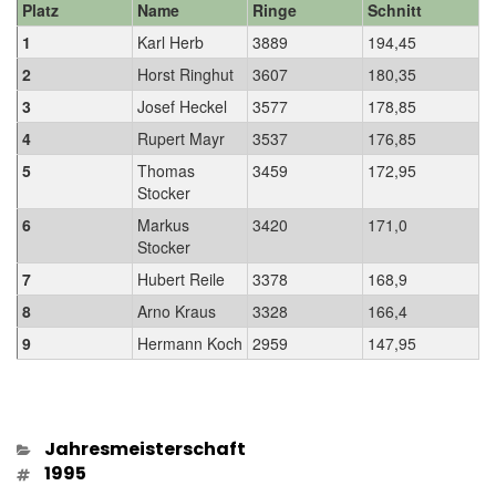
Platz
Name
Ringe
Schnitt
1
Karl Herb
3889
194,45
2
Horst Ringhut
3607
180,35
3
Josef Heckel
3577
178,85
4
Rupert Mayr
3537
176,85
5
Thomas
3459
172,95
Stocker
6
Markus
3420
171,0
Stocker
7
Hubert Reile
3378
168,9
8
Arno Kraus
3328
166,4
9
Hermann Koch
2959
147,95
Kategorien
Jahresmeisterschaft
Schlagwörter
1995