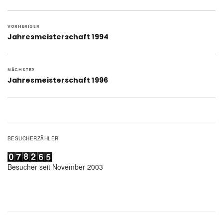
Beitragsnavigation
VORHERIGER
Vorheriger
Jahresmeisterschaft 1994
Beitrag:
NÄCHSTER
Nächster
Jahresmeisterschaft 1996
Beitrag:
BESUCHERZÄHLER
Besucher seit November 2003