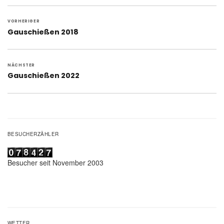
Beitragsnavigation
VORHERIGER
Vorheriger
Gauschießen 2018
Beitrag:
NÄCHSTER
Nächster
Gauschießen 2022
Beitrag:
BESUCHERZÄHLER
Besucher seit November 2003
WETTER