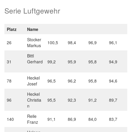
Serie Luftgewehr
Platz
Name
Stocker
26
100,5
98,4
96,9
96,1
Markus
Bittl
31
Gerhard
99,2
95,9
95,8
94,9
Heckel
78
96,5
96,2
95,8
94,6
Josef
Heckel
96
Christia
95,5
92,3
91,2
89,7
n
Reile
140
91,1
86,9
84,0
83,7
Franz