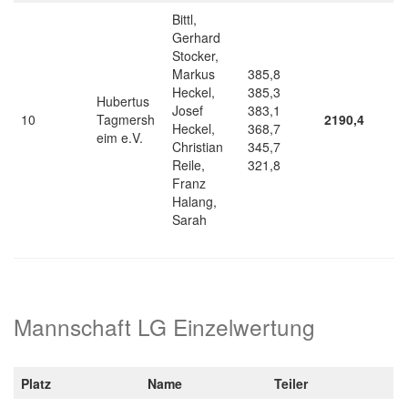
Bittl,
Gerhard
Stocker,
Markus
385,8
Heckel,
385,3
Hubertus
Josef
383,1
10
Tagmersh
2190,4
Heckel,
368,7
eim e.V.
Christian
345,7
Reile,
321,8
Franz
Halang,
Sarah
Mannschaft LG Einzelwertung
Platz
Name
Teiler