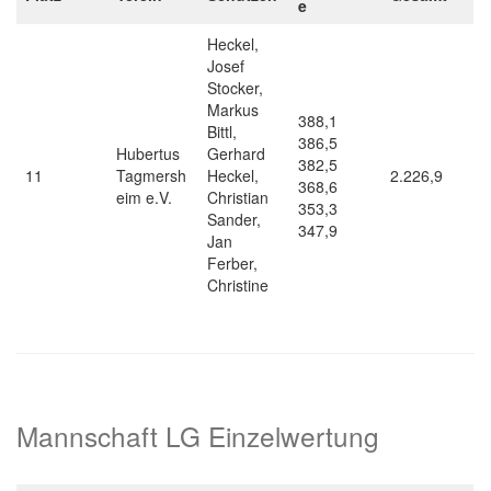
e
Heckel,
Josef
Stocker,
Markus
388,1
Bittl,
386,5
Hubertus
Gerhard
382,5
11
Tagmersh
Heckel,
2.226,9
368,6
eim e.V.
Christian
353,3
Sander,
347,9
Jan
Ferber,
Christine
Mannschaft LG Einzelwertung