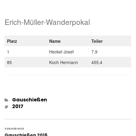
Erich-Müller-Wanderpokal
Platz
Name
Teiler
1
Heckel Josef
7,9
85
Koch Hermann
455,4
Kategorien
Gauschießen
Schlagwörter
2017
Beitragsnavigation
VORHERIGER
Vorheriger
Gauschießen 2016