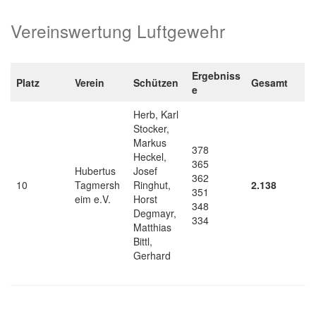
Vereinswertung Luftgewehr
Ergebniss
Platz
Verein
Schützen
Gesamt
e
Herb, Karl
Stocker,
Markus
378
Heckel,
365
Hubertus
Josef
362
10
Tagmersh
Ringhut,
2.138
351
eim e.V.
Horst
348
Degmayr,
334
Matthias
Bittl,
Gerhard