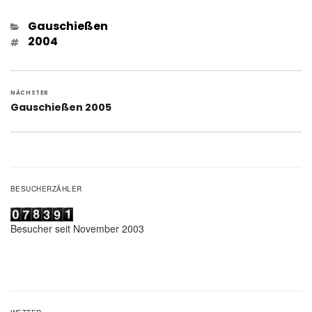
Kategorien
Gauschießen
Schlagwörter
2004
Beitragsnavigation
NÄCHSTER
Nächster
Gauschießen 2005
Beitrag:
BESUCHERZÄHLER
Besucher seit November 2003