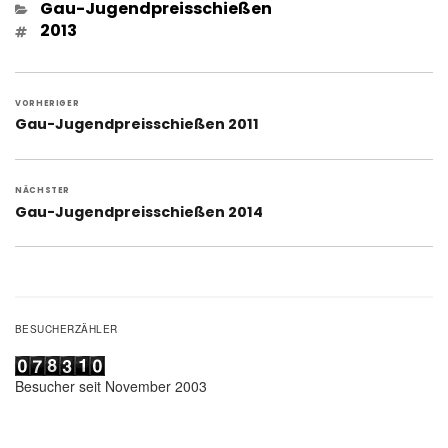
Kategorien
Gau-Jugendpreisschießen
Schlagwörter
2013
Beitragsnavigation
VORHERIGER
Vorheriger
Gau-Jugendpreisschießen 2011
Beitrag:
NÄCHSTER
Nächster
Gau-Jugendpreisschießen 2014
Beitrag:
BESUCHERZÄHLER
Besucher seit November 2003