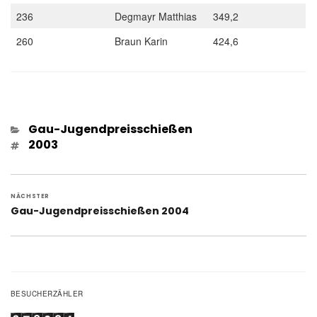
236
Degmayr Matthias
349,2
260
Braun Karin
424,6
Kategorien
Gau-Jugendpreisschießen
Schlagwörter
2003
Beitragsnavigation
NÄCHSTER
Nächster
Gau-Jugendpreisschießen 2004
Beitrag:
BESUCHERZÄHLER