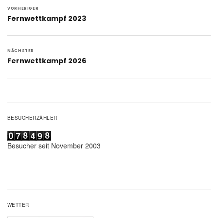
Beitragsnavigation
VORHERIGER
Vorheriger
Fernwettkampf 2023
Beitrag:
NÄCHSTER
Nächster
Fernwettkampf 2026
Beitrag:
BESUCHERZÄHLER
Besucher seit November 2003
WETTER