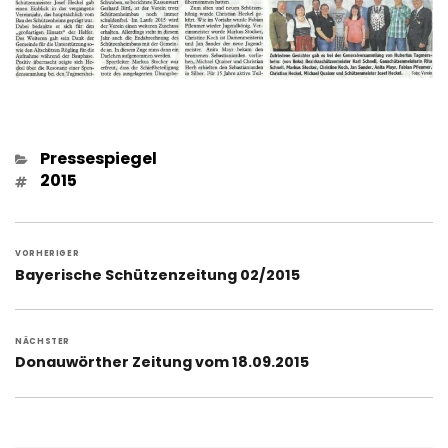
Kategorien
Pressespiegel
Schlagwörter
2015
Beitragsnavigation
VORHERIGER
Vorheriger
Bayerische Schützenzeitung 02/2015
Beitrag:
NÄCHSTER
Nächster
Donauwörther Zeitung vom 18.09.2015
Beitrag: