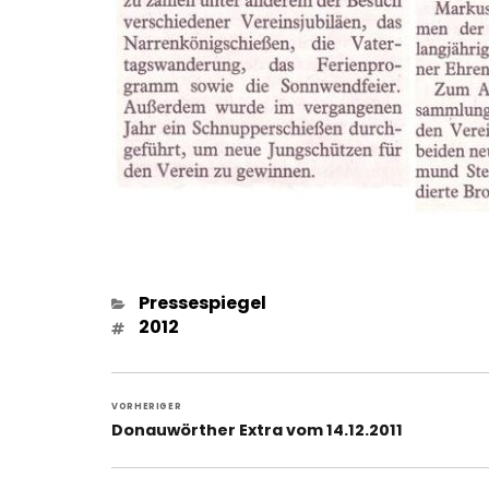
Kategorien
Pressespiegel
Schlagwörter
2012
Beitragsnavigation
VORHERIGER
Vorheriger
Donauwörther Extra vom 14.12.2011
Beitrag: