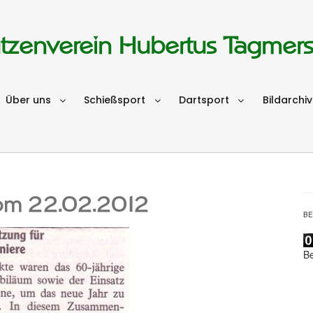
tzenverein Hubertus Tagmer
Über uns
Schießsport
Dartsport
Bildarchiv
vom 22.02.2012
B
B