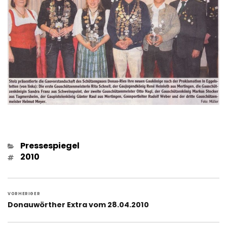
Kategorien
Pressespiegel
Schlagwörter
2010
Beitragsnavigation
VORHERIGER
Vorheriger
Donauwörther Extra vom 28.04.2010
Beitrag: