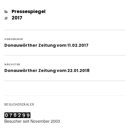
Kategorien
Pressespiegel
Schlagwörter
2017
Beitragsnavigation
VORHERIGER
Vorheriger
Donauwörther Zeitung vom 11.02.2017
Beitrag:
NÄCHSTER
Nächster
Donauwörther Zeitung vom 22.01.2018
Beitrag:
BESUCHERZÄHLER
Besucher seit November 2003