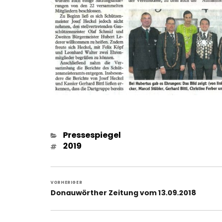
Kategorien
Pressespiegel
Schlagwörter
2019
Beitragsnavigation
VORHERIGER
Vorheriger
Donauwörther Zeitung vom 13.09.2018
Beitrag: