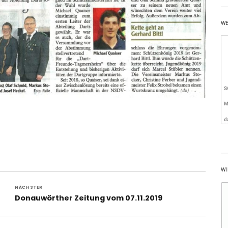
W
WI
NÄCHSTER
Nächster
Donauwörther Zeitung vom 07.11.2019
Beitrag: