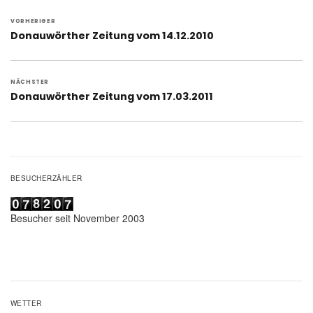
Beitragsnavigation
VORHERIGER
Vorheriger
Donauwörther Zeitung vom 14.12.2010
Beitrag:
NÄCHSTER
Nächster
Donauwörther Zeitung vom 17.03.2011
Beitrag:
BESUCHERZÄHLER
Besucher seit November 2003
WETTER