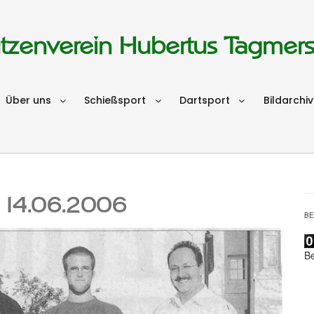
tzenverein Hubertus Tagmer
Über uns
Schießsport
Dartsport
Bildarchiv
m 14.06.2006
B
B