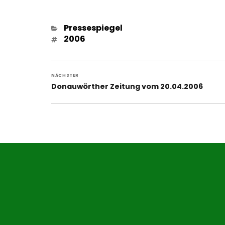
Kategorien
Pressespiegel
Schlagwörter
2006
Beitragsnavigation
NÄCHSTER
Nächster
Donauwörther Zeitung vom 20.04.2006
Beitrag: