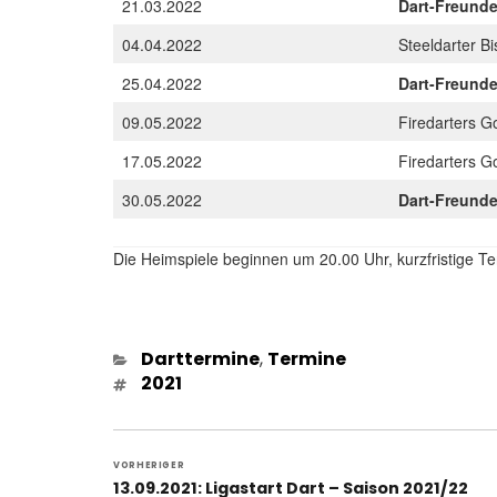
21.03.2022
Dart-Freund
04.04.2022
Steeldarter B
25.04.2022
Dart-Freund
09.05.2022
Firedarters 
17.05.2022
Firedarters 
30.05.2022
Dart-Freund
Die Heimspiele beginnen um 20.00 Uhr, kurzfristige 
Kategorien
Darttermine
,
Termine
Schlagwörter
2021
Beitragsnavigation
VORHERIGER
Vorheriger
13.09.2021: Ligastart Dart – Saison 2021/22