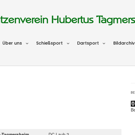
tzenverein Hubertus Tagmer
Über uns
Schießsport
Dartsport
Bildarchiv
B
B
e-Tagmersheim
DC Laub 2