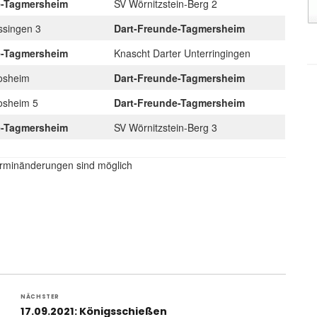
e-Tagmersheim
SV Wörnitzstein-Berg 2
issingen 3
Dart-Freunde-Tagmersheim
e-Tagmersheim
Knascht Darter Unterringingen
Gosheim
Dart-Freunde-Tagmersheim
Gosheim 5
Dart-Freunde-Tagmersheim
e-Tagmersheim
SV Wörnitzstein-Berg 3
Terminänderungen sind möglich
NÄCHSTER
Nächster
17.09.2021: Königsschießen