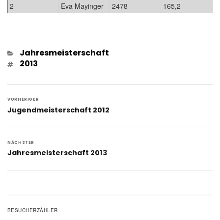
2
Eva Mayinger
2478
165,2
Kategorien
Jahresmeisterschaft
Schlagwörter
2013
Beitragsnavigation
VORHERIGER
Vorheriger
Jugendmeisterschaft 2012
Beitrag:
NÄCHSTER
Nächster
Jahresmeisterschaft 2013
Beitrag:
BESUCHERZÄHLER