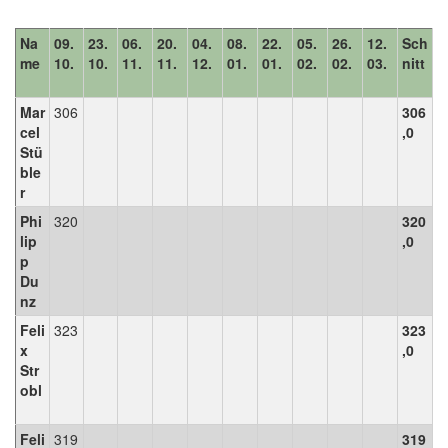
Na
09.
23.
06.
20.
04.
08.
22.
05.
26.
12.
Sch
me
10.
10.
11.
11.
12.
01.
01.
02.
02.
03.
nitt
Mar
306
306
cel
,0
Stü
ble
r
Phi
320
320
lip
,0
p
Du
nz
Feli
323
323
x
,0
Str
obl
Feli
319
319