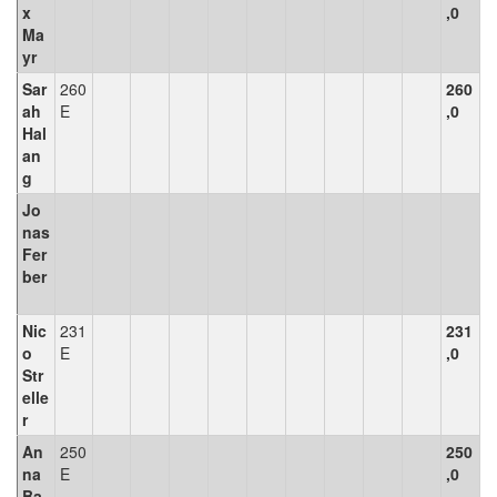
x
,0
Ma
yr
Sar
260
260
ah
E
,0
Hal
an
g
Jo
nas
Fer
ber
Nic
231
231
o
E
,0
Str
elle
r
An
250
250
na
E
,0
Ba