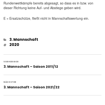
Rundenwettkämpfe bereits abgesagt, so dass es in bzw. von
dieser Richtung keine Auf- und Abstiege geben wird.
E = Ersatzschütze, fließt nicht in Mannschaftswertung ein.
Kategorien
3. Mannschaft
Schlagwörter
2020
Beitragsnavigation
VORHERIGER
Vorheriger
3. Mannschaft – Saison 2011/12
Beitrag:
NÄCHSTER
Nächster
3. Mannschaft – Saison 2021/22
Beitrag: