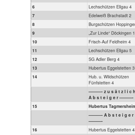
6
Lechschützen Ellgau 4
7
Edelweiß Brachstadt 2
8
Burgschützen Hoppinge
9
„Zur Linde“ Döckingen 
10
Frisch-Auf Feldheim 4
11
Lechschützen Ellgau 5
12
SG Adler Berg 4
13
Hubertus Eggelstetten 
14
Hub. u. Wildschützen
Fünfstetten 4
———- z u s ä t z l i c h
A b s t e i g e r ———-
15
Hubertus Tagmershei
———- A b s t e i g e r
———-
16
Hubertus Eggelstetten 