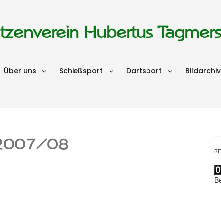
tzenverein Hubertus Tagmer
Über uns
Schießsport
Dartsport
Bildarchiv
n 2007/08
B
B