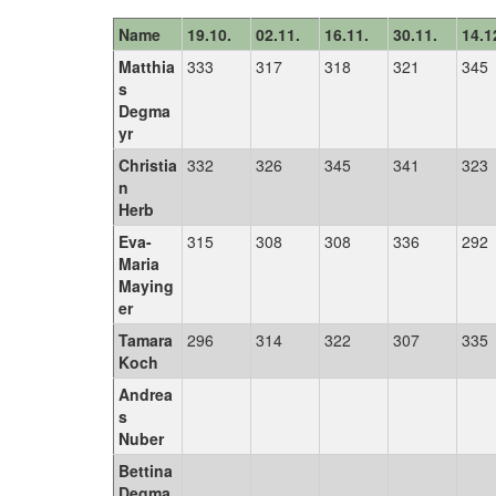
Name
19.10.
02.11.
16.11.
30.11.
14.1
Matthia
333
317
318
321
345
s
Degma
yr
Christia
332
326
345
341
323
n
Herb
Eva-
315
308
308
336
292
Maria
Maying
er
Tamara
296
314
322
307
335
Koch
Andrea
s
Nuber
Bettina
Degma