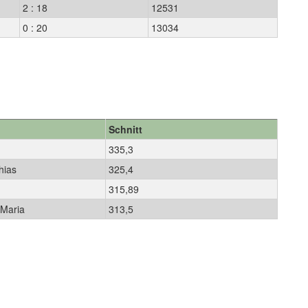
2 : 18
12531
0 : 20
13034
Schnitt
n
335,3
hias
325,4
315,89
-Maria
313,5