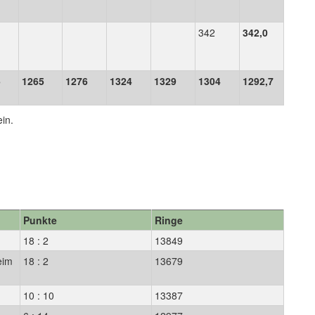
342
342,0
5
1265
1276
1324
1329
1304
1292,7
ein.
Punkte
Ringe
18 : 2
13849
eim
18 : 2
13679
1
10 : 10
13387