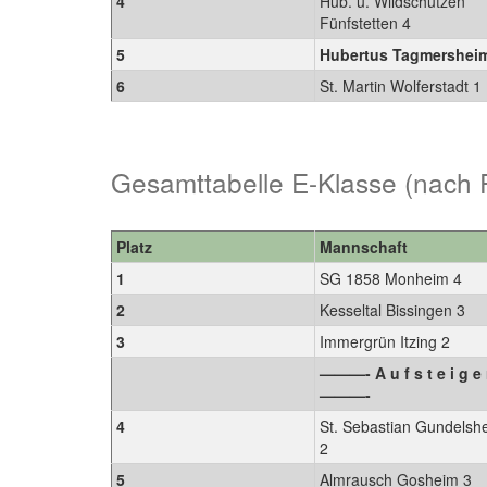
4
Hub. u. Wildschützen
Fünfstetten 4
5
Hubertus Tagmershei
6
St. Martin Wolferstadt 1
Gesamttabelle E-Klasse (nach 
Platz
Mannschaft
1
SG 1858 Monheim 4
2
Kesseltal Bissingen 3
3
Immergrün Itzing 2
———- A u f s t e i g e 
———-
4
St. Sebastian Gundelsh
2
5
Almrausch Gosheim 3