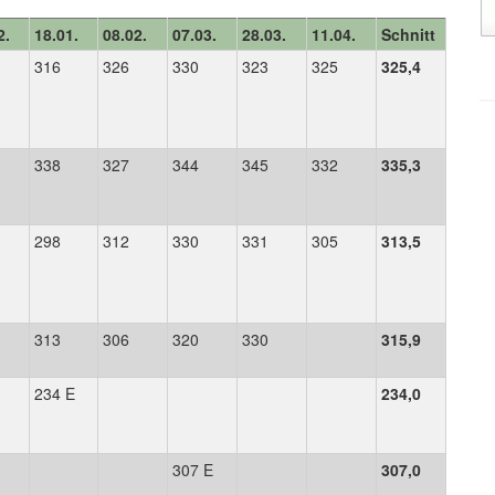
2.
18.01.
08.02.
07.03.
28.03.
11.04.
Schnitt
316
326
330
323
325
325,4
338
327
344
345
332
335,3
298
312
330
331
305
313,5
313
306
320
330
315,9
234 E
234,0
307 E
307,0