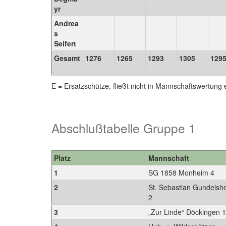
yr
Andrea
s
Seifert
Gesamt
1276
1265
1293
1305
129
E = Ersatzschütze, fließt nicht in Mannschaftswertung 
Abschlußtabelle Gruppe 1
Platz
Mannschaft
1
SG 1858 Monheim 4
2
St. Sebastian Gundelsh
2
3
„Zur Linde“ Döckingen 