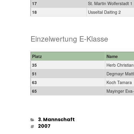
17
St. Martin Wolferstadt 1
18
Usseltal Daiting 2
Einzelwertung E-Klasse
Platz
Name
35
Herb Christia
51
Degmayr Matt
63
Koch Tamara
65
Mayinger Eva
Kategorien
3. Mannschaft
Schlagwörter
2007