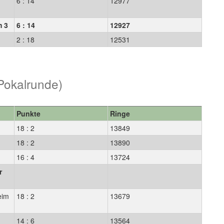
6 : 14
12977
m 3
6 : 14
12927
2 : 18
12531
Pokalrunde)
Punkte
Ringe
18 : 2
13849
18 : 2
13890
16 : 4
13724
r
eim
18 : 2
13679
14 : 6
13564