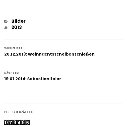
Kategorien
Bilder
Schlagwörter
2013
Beitragsnavigation
VORHERIGER
Vorheriger
20.12.2013: Weihnachtsscheibenschießen
Beitrag:
NÄCHSTER
Nächster
19.01.2014: Sebastianifeier
Beitrag:
BESUCHERZÄHLER