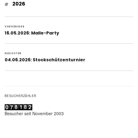
Schlagwörter
2026
Beitragsnavigation
VORHERIGER
Vorheriger
16.05.2026: Malle-Party
Beitrag:
NÄCHSTER
Nächster
04.06.2026: Stockschützenturnier
Beitrag:
BESUCHERZÄHLER
Besucher seit November 2003