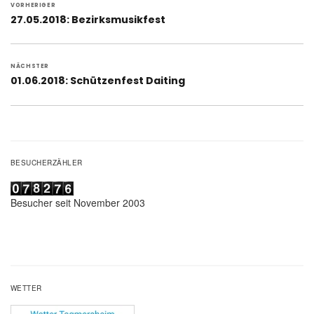
VORHERIGER
Vorheriger
27.05.2018: Bezirksmusikfest
Beitrag:
NÄCHSTER
Nächster
01.06.2018: Schützenfest Daiting
Beitrag:
BESUCHERZÄHLER
Besucher seit November 2003
WETTER