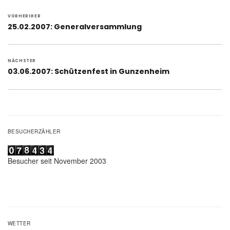
Beitragsnavigation
VORHERIGER
Vorheriger
25.02.2007: Generalversammlung
Beitrag:
NÄCHSTER
Nächster
03.06.2007: Schützenfest in Gunzenheim
Beitrag:
BESUCHERZÄHLER
Besucher seit November 2003
WETTER