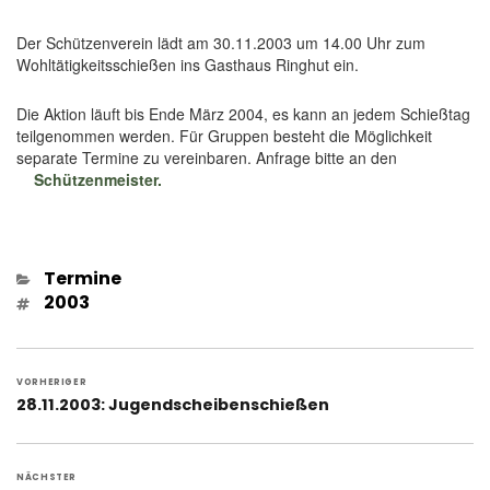
Der Schützenverein lädt am 30.11.2003 um 14.00 Uhr zum
Wohltätigkeitsschießen ins Gasthaus Ringhut ein.
Die Aktion läuft bis Ende März 2004, es kann an jedem Schießtag
teilgenommen werden. Für Gruppen besteht die Möglichkeit
separate Termine zu vereinbaren. Anfrage bitte an den
Schützenmeister.
Kategorien
Termine
Schlagwörter
2003
Beitragsnavigation
VORHERIGER
Vorheriger
28.11.2003: Jugendscheibenschießen
Beitrag:
NÄCHSTER