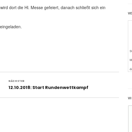
ird dort die Hl. Messe gefeiert, danach schließt sich ein
W
 eingeladen.
NÄCHSTER
Nächster
12.10.2018: Start Rundenwettkampf
Beitrag:
WI