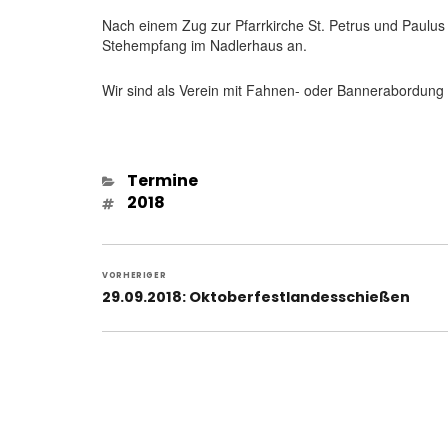
Nach einem Zug zur Pfarrkirche St. Petrus und Paulus w
Stehempfang im Nadlerhaus an.
Wir sind als Verein mit Fahnen- oder Bannerabordung
Kategorien
Termine
Schlagwörter
2018
Beitragsnavigation
VORHERIGER
Vorheriger
29.09.2018: Oktoberfestlandesschießen
Beitrag: