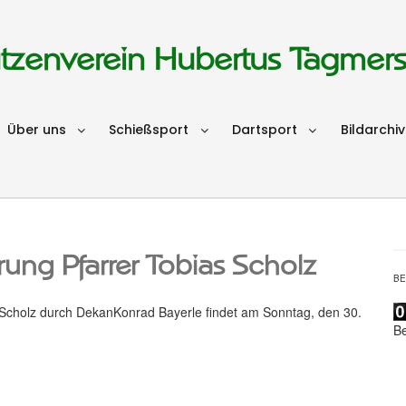
tzenverein Hubertus Tagmer
Über uns
Schießsport
Dartsport
Bildarchiv
ung Pfarrer Tobias Scholz
B
s Scholz durch DekanKonrad Bayerle findet am Sonntag, den 30.
B