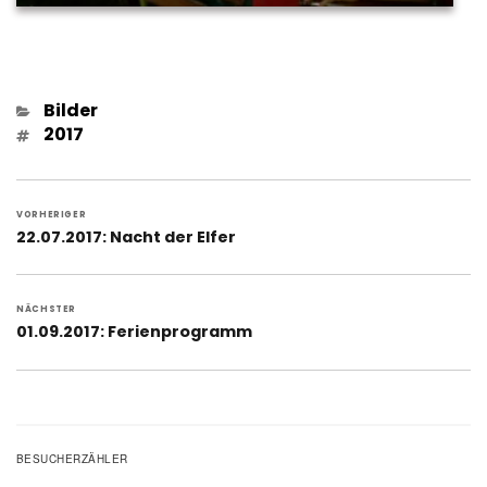
Kategorien
Bilder
Schlagwörter
2017
Beitragsnavigation
VORHERIGER
Vorheriger
22.07.2017: Nacht der Elfer
Beitrag:
NÄCHSTER
Nächster
01.09.2017: Ferienprogramm
Beitrag:
BESUCHERZÄHLER