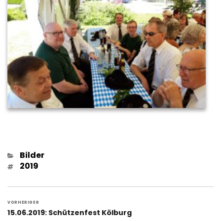
Kategorien
Bilder
Schlagwörter
2019
Beitragsnavigation
VORHERIGER
Vorheriger
15.06.2019: Schützenfest Kölburg