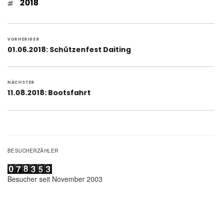
Schlagwörter
2018
Beitragsnavigation
VORHERIGER
Vorheriger
01.06.2018: Schützenfest Daiting
Beitrag:
NÄCHSTER
Nächster
11.08.2018: Bootsfahrt
Beitrag:
BESUCHERZÄHLER
Besucher seit November 2003