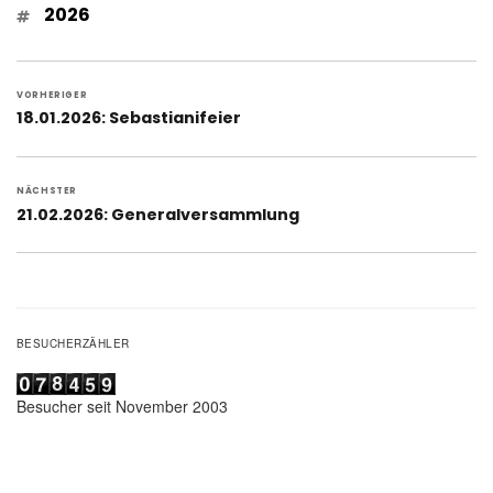
Schlagwörter
2026
Beitragsnavigation
VORHERIGER
Vorheriger
18.01.2026: Sebastianifeier
Beitrag:
NÄCHSTER
Nächster
21.02.2026: Generalversammlung
Beitrag:
BESUCHERZÄHLER
Besucher seit November 2003