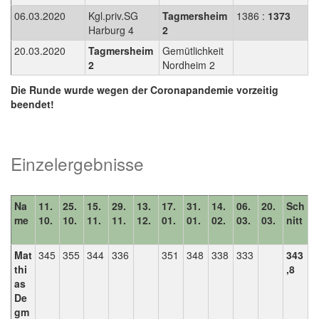
06.03.2020
Kgl.priv.SG
Tagmersheim
1386 :
1373
Harburg 4
2
20.03.2020
Tagmersheim
Gemütlichkeit
2
Nordheim 2
Die Runde wurde wegen der Coronapandemie vorzeitig
beendet!
Einzelergebnisse
Na
11.
25.
15.
29.
13.
17.
31.
14.
06.
20.
Sch
me
10.
10.
11.
11.
12.
01.
01.
02.
03.
03.
nitt
Mat
345
355
344
336
351
348
338
333
343
thi
,8
as
De
gm