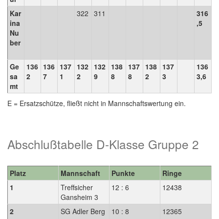
Kar
322
311
316
ina
,5
Nu
ber
Ge
136
136
137
132
132
138
137
138
137
136
sa
2
7
1
2
9
8
8
2
3
3,6
mt
E = Ersatzschütze, fließt nicht in Mannschaftswertung ein.
Abschlußtabelle D-Klasse Gruppe 2
Platz
Mannschaft
Punkte
Ringe
1
Treffsicher
12 : 6
12438
Gansheim 3
2
SG Adler Berg
10 : 8
12365