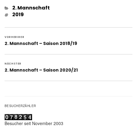
Kategorien
2. Mannschaft
Schlagwörter
2019
Beitragsnavigation
VORHERIGER
Vorheriger
2. Mannschaft – Saison 2018/19
Beitrag:
NÄCHSTER
Nächster
2. Mannschaft – Saison 2020/21
Beitrag:
BESUCHERZÄHLER
Besucher seit November 2003