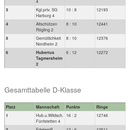
4
3
Kgl.priv. SG
10 : 8
12193
Harburg 4
4
Altschützen
8 : 10
12441
Rögling 2
5
Gemütlichkeit
8 : 10
12376
Nordheim 2
6
Hubertus
6 : 12
12272
Tagmersheim
2
Gesamttabelle D-Klasse
Platz
Mannschaft
Punkte
Ringe
1
Hub.u.Wildsch.
16 : 2
12746
Fünfstetten 4
2
Edelweiß
12 : 6
12511