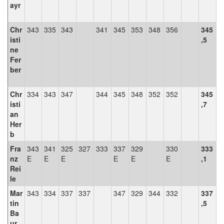
ayr
Chr
343
335
343
341
345
353
348
356
345
isti
,5
ne
Fer
ber
Chr
334
343
347
344
345
348
352
352
345
isti
,7
an
Her
b
Fra
343
341
325
327
333
337
329
330
333
nz
E
E
E
E
E
E
,1
Rei
le
Mar
343
334
337
337
347
329
344
332
337
tin
,5
Ba
ur