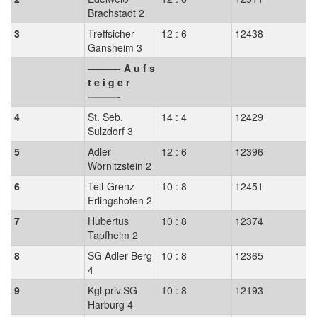
Brachstadt 2
3
Treffsicher
12 : 6
12438
Gansheim 3
———- A u f s
t e i g e r
———-
4
St. Seb.
14 : 4
12429
Sulzdorf 3
5
Adler
12 : 6
12396
Wörnitzstein 2
6
Tell-Grenz
10 : 8
12451
Erlingshofen 2
7
Hubertus
10 : 8
12374
Tapfheim 2
8
SG Adler Berg
10 : 8
12365
4
9
Kgl.priv.SG
10 : 8
12193
Harburg 4