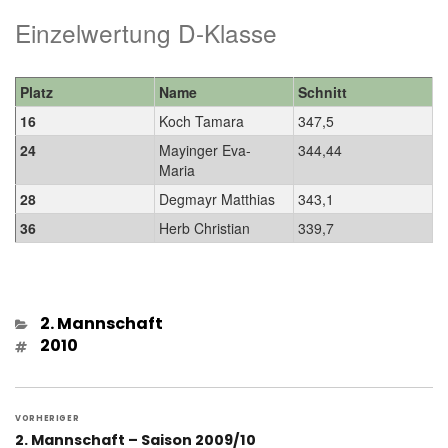
Einzelwertung D-Klasse
Platz
Name
Schnitt
16
Koch Tamara
347,5
24
Mayinger Eva-
344,44
Maria
28
Degmayr Matthias
343,1
36
Herb Christian
339,7
Kategorien
2. Mannschaft
Schlagwörter
2010
Beitragsnavigation
VORHERIGER
Vorheriger
2. Mannschaft – Saison 2009/10