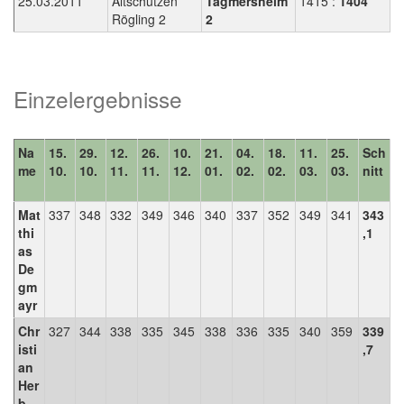
25.03.2011
Altschützen
Tagmersheim
1415 :
1404
Rögling 2
2
Einzelergebnisse
Na
15.
29.
12.
26.
10.
21.
04.
18.
11.
25.
Sch
me
10.
10.
11.
11.
12.
01.
02.
02.
03.
03.
nitt
Mat
337
348
332
349
346
340
337
352
349
341
343
thi
,1
as
De
gm
ayr
Chr
327
344
338
335
345
338
336
335
340
359
339
isti
,7
an
Her
b