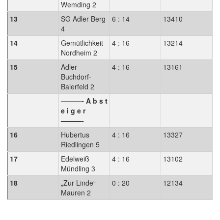
Wemding 2
13
SG Adler Berg
6 : 14
13410
4
14
Gemütlichkeit
4 : 16
13214
Nordheim 2
15
Adler
4 : 16
13161
Buchdorf-
Baierfeld 2
———- A b s t
e i g e r
———-
16
Hubertus
4 : 16
13327
Riedlingen 5
17
Edelweiß
4 : 16
13102
Mündling 3
18
„Zur Linde“
0 : 20
12134
Mauren 2