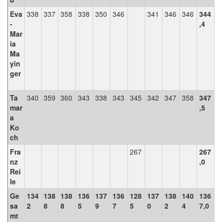
Eva
338
337
358
338
350
346
341
346
346
344
-
,4
Mar
ia
Ma
yin
ger
Ta
340
359
360
343
338
343
345
342
347
358
347
mar
,5
a
Ko
ch
Fra
267
267
nz
,0
Rei
le
Ge
134
138
138
136
137
136
128
137
138
140
136
sa
2
8
8
5
9
7
5
0
2
4
7,0
mt