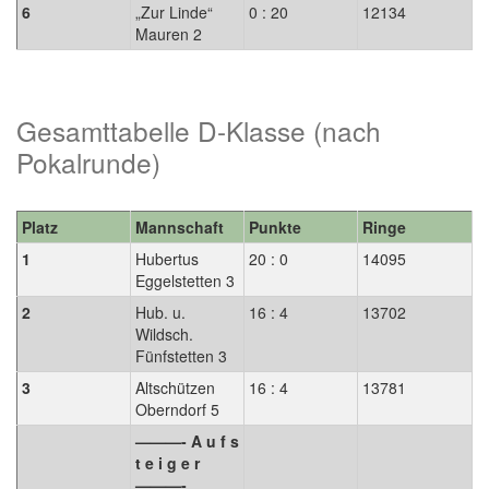
6
„Zur Linde“
0 : 20
12134
Mauren 2
Gesamttabelle D-Klasse (nach
Pokalrunde)
Platz
Mannschaft
Punkte
Ringe
1
Hubertus
20 : 0
14095
Eggelstetten 3
2
Hub. u.
16 : 4
13702
Wildsch.
Fünfstetten 3
3
Altschützen
16 : 4
13781
Oberndorf 5
———- A u f s
t e i g e r
———-