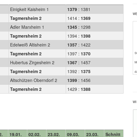
Einigkeit Kaisheim 1
1379
: 1381
W
Tagmersheim 2
1414 :
1369
Adler Marxheim 1
1345
: 1298
2
Tagmersheim 2
1394 :
1398
Edelweiß Altisheim 2
1357
: 1422
Tagmersheim 2
1397 :
1370
Hubertus Zirgesheim 2
1367
: 1457
Tagmersheim 2
1392 :
1375
Altschützen Oberndorf 2
1399
: 1456
Tagmersheim 2
1429 :
1388
WI
2.
19.01.
02.02.
23.02.
09.03.
23.03.
Schnitt