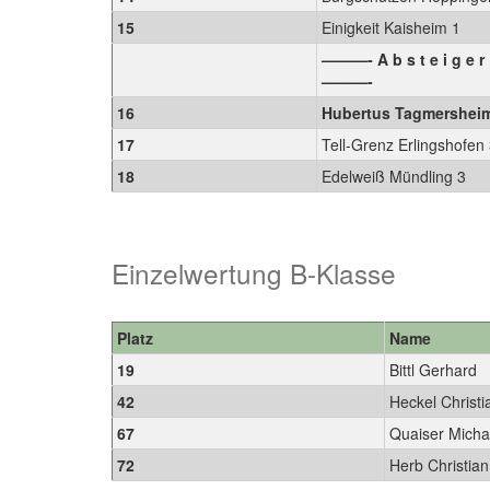
15
Einigkeit Kaisheim 1
———- A b s t e i g e r
———-
16
Hubertus Tagmershei
17
Tell-Grenz Erlingshofen
18
Edelweiß Mündling 3
Einzelwertung B-Klasse
Platz
Name
19
Bittl Gerhard
42
Heckel Christ
67
Quaiser Mich
72
Herb Christia