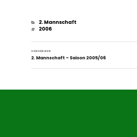
Kategorien
2. Mannschaft
Schlagwörter
2006
Beitragsnavigation
VORHERIGER
Vorheriger
2. Mannschaft – Saison 2005/06
Beitrag: