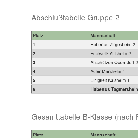
Abschlußtabelle Gruppe 2
Platz
Mannschaft
1
Hubertus Zirgesheim 2
2
Edelweiß Altisheim 2
3
Altschützen Oberndorf 
4
Adler Marxheim 1
5
Einigkeit Kaisheim 1
6
Hubertus Tagmershei
Gesamttabelle B-Klasse (nach 
Platz
Mannschaft