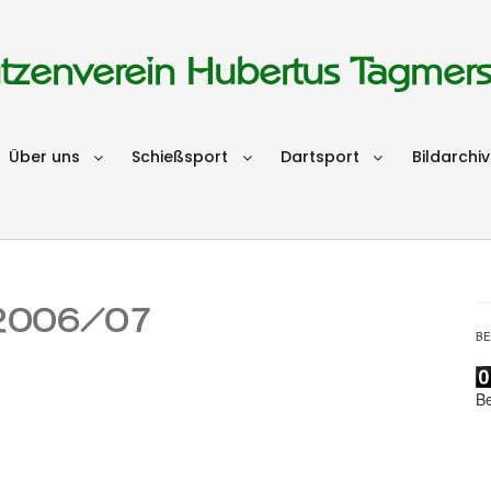
tzenverein Hubertus Tagmer
Über uns
Schießsport
Dartsport
Bildarchiv
n 2006/07
B
B