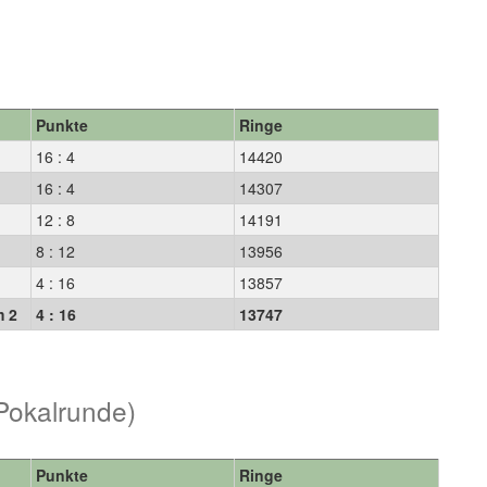
Punkte
Ringe
16 : 4
14420
16 : 4
14307
2
12 : 8
14191
8 : 12
13956
4 : 16
13857
m 2
4 : 16
13747
Pokalrunde)
Punkte
Ringe