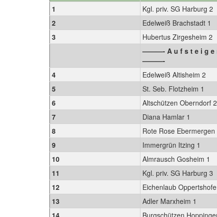
1
Kgl. priv. SG Harburg 2
2
Edelweiß Brachstadt 1
3
Hubertus Zirgesheim 2
———- A u f s t e i g e 
———-
4
Edelweiß Altisheim 2
5
St. Seb. Flotzheim 1
6
Altschützen Oberndorf 
7
Diana Hamlar 1
8
Rote Rose Ebermergen
9
Immergrün Itzing 1
10
Almrausch Gosheim 1
11
Kgl. priv. SG Harburg 3
12
Eichenlaub Oppertshof
13
Adler Marxheim 1
14
Burgschützen Hoppinge