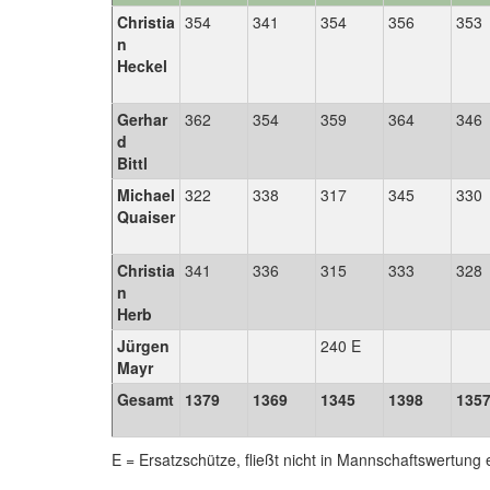
Christia
354
341
354
356
353
n
Heckel
Gerhar
362
354
359
364
346
d
Bittl
Michael
322
338
317
345
330
Quaiser
Christia
341
336
315
333
328
n
Herb
Jürgen
240 E
Mayr
Gesamt
1379
1369
1345
1398
135
E = Ersatzschütze, fließt nicht in Mannschaftswertung 