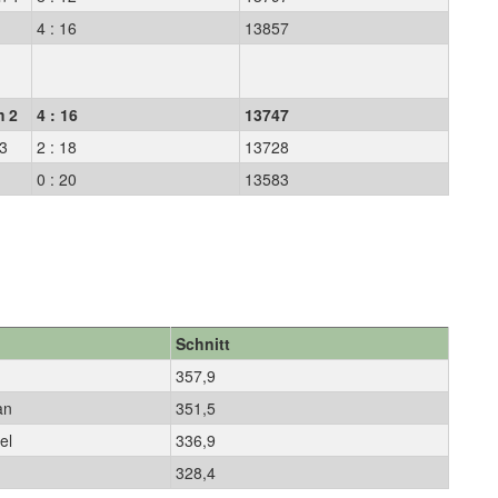
4 : 16
13857
m 2
4 : 16
13747
 3
2 : 18
13728
0 : 20
13583
Schnitt
357,9
ian
351,5
ael
336,9
n
328,4