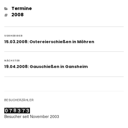
Kategorien
Termine
Schlagwörter
2008
Beitragsnavigation
VORHERIGER
Vorheriger
15.03.2008: Ostereierschießen in Möhren
Beitrag:
NÄCHSTER
Nächster
19.04.2008: Gauschießen in Gansheim
Beitrag:
BESUCHERZÄHLER
Besucher seit November 2003