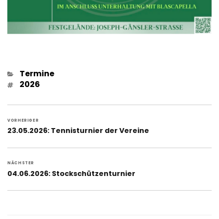
Kategorien
Termine
Schlagwörter
2026
Beitragsnavigation
VORHERIGER
Vorheriger
23.05.2026: Tennisturnier der Vereine
Beitrag:
NÄCHSTER
Nächster
04.06.2026: Stockschützenturnier
Beitrag: