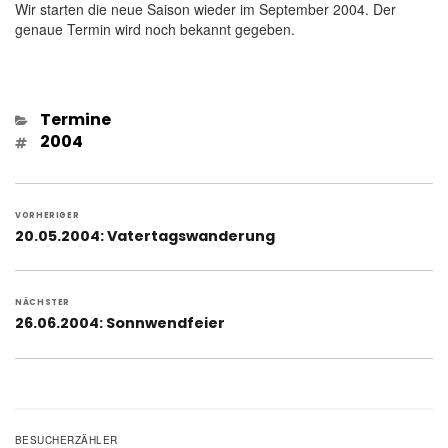
Wir starten die neue Saison wieder im September 2004. Der
genaue Termin wird noch bekannt gegeben.
Kategorien
Termine
Schlagwörter
2004
Beitragsnavigation
VORHERIGER
Vorheriger
20.05.2004: Vatertagswanderung
Beitrag:
NÄCHSTER
Nächster
26.06.2004: Sonnwendfeier
Beitrag:
BESUCHERZÄHLER