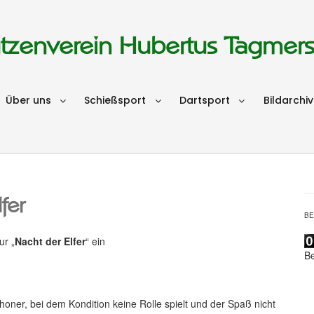
tzenverein Hubertus Tagmer
Über uns
Schießsport
Dartsport
Bildarchiv
fer
B
ur „
Nacht der Elfer
“ ein
B
honer, bei dem Kondition keine Rolle spielt und der Spaß nicht