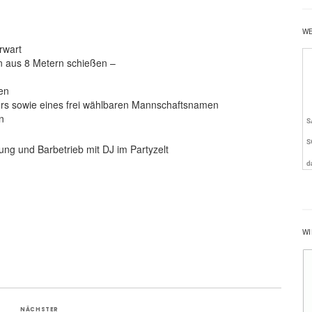
W
rwart
n aus 8 Metern schießen –
ten
rers sowie eines frei wählbaren Mannschaftsnamen
n
ung und Barbetrieb mit DJ im Partyzelt
WI
NÄCHSTER