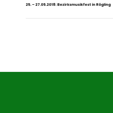
Vorheriger
25. – 27.05.2018: Bezirksmusikfest in Rögling
Beitrag: