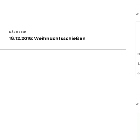
W
NÄCHSTER
Nächster
18.12.2015: Weihnachtsschießen
Beitrag:
WI