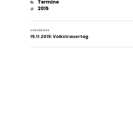
Kategorien
Termine
Schlagwörter
2015
Beitragsnavigation
VORHERIGER
Vorheriger
15.11.2015: Volkstrauertag
Beitrag: