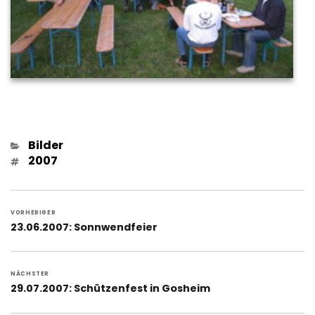
Kategorien
Bilder
Schlagwörter
2007
Beitragsnavigation
VORHERIGER
Vorheriger
23.06.2007: Sonnwendfeier
Beitrag:
NÄCHSTER
Nächster
29.07.2007: Schützenfest in Gosheim
Beitrag: