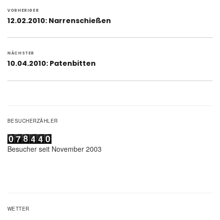
Beitragsnavigation
VORHERIGER
Vorheriger
12.02.2010: Narrenschießen
Beitrag:
NÄCHSTER
Nächster
10.04.2010: Patenbitten
Beitrag:
BESUCHERZÄHLER
Besucher seit November 2003
WETTER