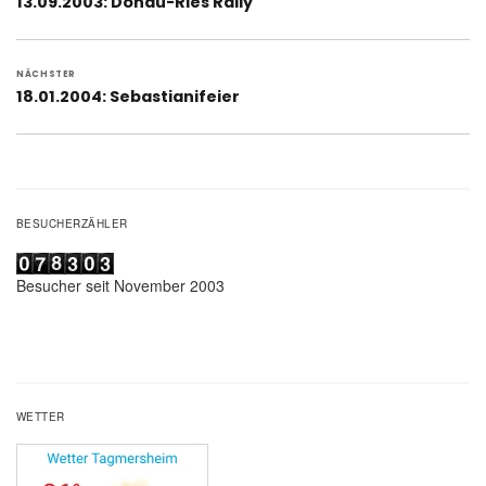
Vorheriger
13.09.2003: Donau-Ries Rally
Beitrag:
NÄCHSTER
Nächster
18.01.2004: Sebastianifeier
Beitrag:
BESUCHERZÄHLER
Besucher seit November 2003
WETTER