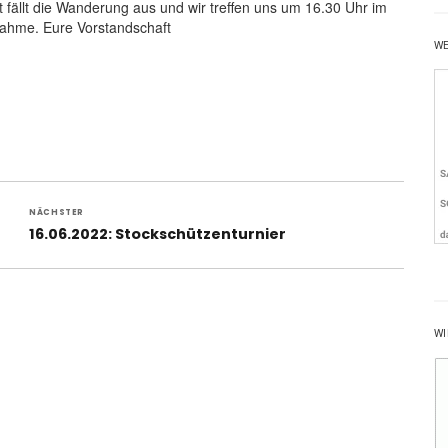
t fällt die Wanderung aus und wir treffen uns um 16.30 Uhr im
nahme. Eure Vorstandschaft
W
NÄCHSTER
Nächster
16.06.2022: Stockschützenturnier
Beitrag:
WI