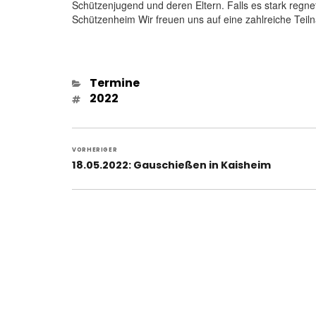
Schützenjugend und deren Eltern. Falls es stark regne
Schützenheim Wir freuen uns auf eine zahlreiche Teil
Kategorien
Termine
Schlagwörter
2022
Beitragsnavigation
VORHERIGER
Vorheriger
18.05.2022: Gauschießen in Kaisheim
Beitrag: