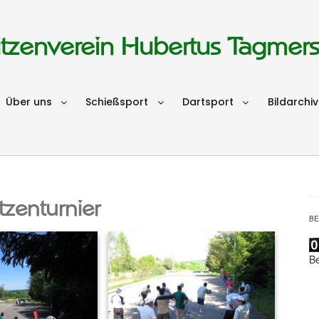
tzenverein Hubertus Tagmer
Über uns
Schießsport
Dartsport
Bildarchiv
zenturnier
B
B