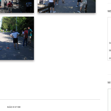
W
WI
NÄCHSTER