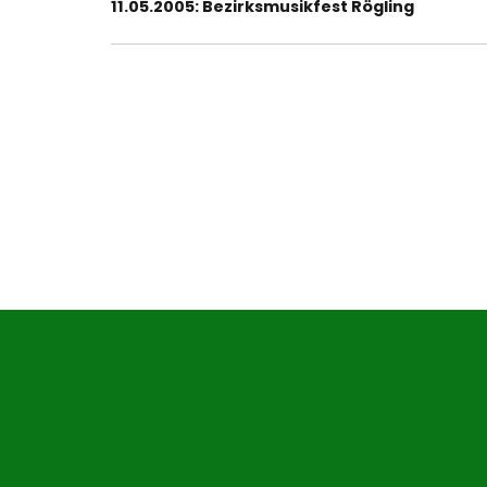
Vorheriger
11.05.2005: Bezirksmusikfest Rögling
Beitrag: