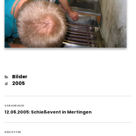
Kategorien
Bilder
Schlagwörter
2005
Beitragsnavigation
VORHERIGER
Vorheriger
12.06.2005: Schießevent in Mertingen
Beitrag:
NÄCHSTER